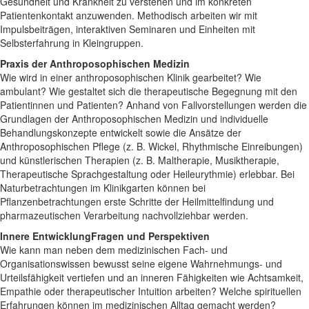
Gesundheit und Krankheit zu verstehen und im konkreten
Patientenkontakt anzuwenden. Methodisch arbeiten wir mit
Impulsbeiträgen, interaktiven Seminaren und Einheiten mit
Selbsterfahrung in Kleingruppen.
Praxis der Anthroposophischen Medizin
Wie wird in einer anthroposophischen Klinik gearbeitet? Wie
ambulant? Wie gestaltet sich die therapeutische Begegnung mit den
Patientinnen und Patienten? Anhand von Fallvorstellungen werden die
Grundlagen der Anthroposophischen Medizin und individuelle
Behandlungskonzepte entwickelt sowie die Ansätze der
Anthroposophischen Pflege (z. B. Wickel, Rhythmische Einreibungen)
und künstlerischen Therapien (z. B. Maltherapie, Musiktherapie,
Therapeutische Sprachgestaltung oder Heileurythmie) erlebbar. Bei
Naturbetrachtungen im Klinikgarten können bei
Pflanzenbetrachtungen erste Schritte der Heilmittelfindung und
pharmazeutischen Verarbeitung nachvollziehbar werden.
Innere EntwicklungFragen und Perspektiven
Wie kann man neben dem medizinischen Fach- und
Organisationswissen bewusst seine eigene Wahrnehmungs- und
Urteilsfähigkeit vertiefen und an inneren Fähigkeiten wie Achtsamkeit,
Empathie oder therapeutischer Intuition arbeiten? Welche spirituellen
Erfahrungen können im medizinischen Alltag gemacht werden?