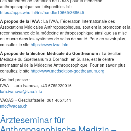
Les standards de formation de l’OMS pour la médecine
anthroposophique sont disponibles ici :
https://apps.who.int/iris/handle/10665/366645
A propos de la IVAA
: La IVAA, Fédération Internationale des
Associations Médicales Anthroposophiques, soutient la promotion et la
reconnaissance de la médecine anthroposophique ainsi que sa mise
en œuvre dans les systèmes de soins de santé. Pour en savoir plus,
consultez le site
https://www.ivaa.info
À propos de la Section Médicale du Goetheanum :
La Section
Médicale du Goetheanum à Dornach, en Suisse, est le centre
international de la Médecine Anthroposophique. Pour en savoir plus,
consultez le site
http://www.medsektion-goetheanum.org
Contact presse :
IVAA – Lora Ivanova, +43 6765220016
lora.ivanova@ivaa.info
VAOAS – Geschäftstelle, 061 4057511
info@vaoas.ch
Ärzteseminar für
Anthroposophische Medizin –