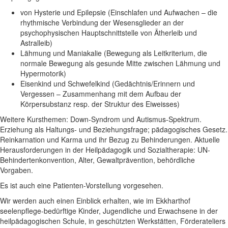
von Hysterie und Epilepsie (Einschlafen und Aufwachen – die
rhythmische Verbindung der Wesensglieder an der
psychophysischen Hauptschnittstelle von Ätherleib und
Astralleib)
Lähmung und Maniakalie (Bewegung als Leitkriterium, die
normale Bewegung als gesunde Mitte zwischen Lähmung und
Hypermotorik)
Eisenkind und Schwefelkind (Gedächtnis/Erinnern und
Vergessen – Zusammenhang mit dem Aufbau der
Körpersubstanz resp. der Struktur des Eiweisses)
Weitere Kursthemen: Down-Syndrom und Autismus-Spektrum.
Erziehung als Haltungs- und Beziehungsfrage; pädagogisches Gesetz.
Reinkarnation und Karma und ihr Bezug zu Behinderungen. Aktuelle
Herausforderun­gen in der Heilpädagogik und Sozialtherapie: UN-
Behindertenkonvention, Alter, Gewaltprävention, behördliche
Vorgaben.
Es ist auch eine Patienten-Vorstellung vorgesehen.
Wir werden auch einen Einblick erhalten, wie im Ekkharthof
seelenpflege-bedürftige Kinder, Jugendliche und Erwachsene in der
heilpädagogischen Schule, in geschützten Werkstätten, Förderateliers