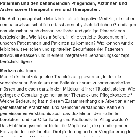
Patienten und den behandelnden Pflegenden, Ärztinnen und
Ärzten sowie Therapeutinnen und Therapeuten.
Die Anthroposophische Medizin ist eine integrative Medizin, die neben
den naturwissenschaftlich erfassbaren physisch-leiblichen Grundlagen
des Menschen auch dessen seelische und geistige Dimensionen
berücksichtigt. Wie ist es möglich, in eine vertiefte Begegnung mit
unseren Patientinnen und Patienten zu kommen? Wie können wir die
leiblichen, seelischen und spirituellen Bedürfnisse der Patienten
individuell erfassen und in einem integrativen Behandlungskonzept
berücksichtigen?
Medizin als Team
Medizin ist heutzutage eine Teamleistung geworden, in der die
verschiedenen Berufe um den Patienten herum zusammenarbeiten
müssen und diesen ganz in den Mittelpunkt ihrer Tätigkeit stellen. Wie
gelingt die Gestaltung gemeinsamer Therapie- und Pflegekonzepte?
Welche Bedeutung hat in diesem Zusammenhang die Arbeit an einem
gemeinsamen Krankheits- und Menschenverständnis? Kann ein
gemeinsames Verständnis auch das Soziale um den Patienten
bereichern und zur Orientierung und Kraftquelle im Alltag werden?
Das Einführungsseminar bietet die Möglichkeit, die grundlegenden
Konzepte der funktionellen Dreigliederung und der Viergliederung in