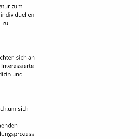
atur zum
individuellen
l zu
chten sich an
Interessierte
dizin und
Ich,um sich
ehenden
llungsprozess