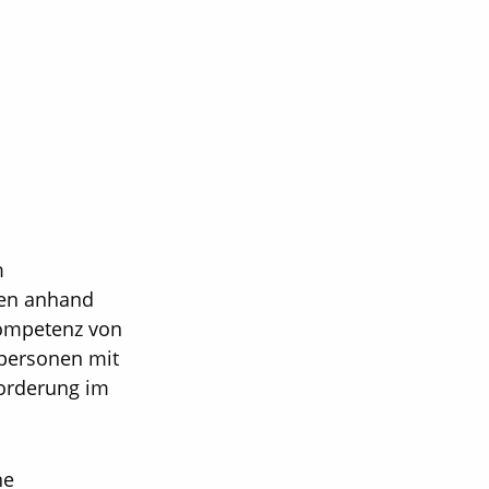
m
xen anhand
skompetenz von
personen mit
forderung im
he