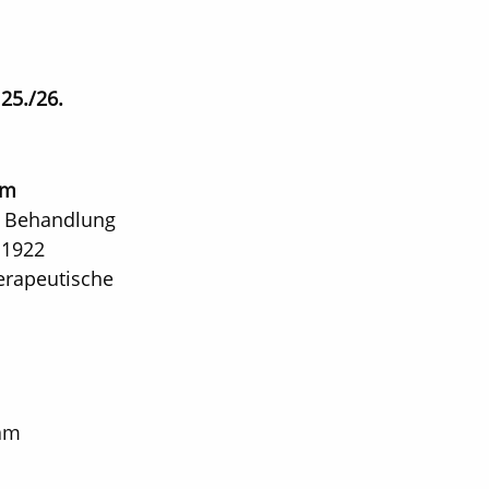
m
25./26.
em
e Behandlung
 1922
herapeutische
 am