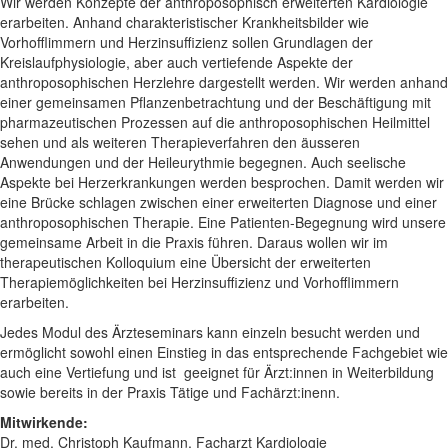
Wir werden Konzepte der anthroposophisch erweiterten Kardiologie
erarbeiten. Anhand charakteristischer Krankheitsbilder wie
Vorhofflimmern und Herzinsuffizienz sollen Grundlagen der
Kreislaufphysiologie, aber auch vertiefende Aspekte der
anthroposophischen Herzlehre dargestellt werden. Wir werden anhand
einer gemeinsamen Pflanzenbetrachtung und der Beschäftigung mit
pharmazeutischen Prozessen auf die anthroposophischen Heilmittel
sehen und als weiteren Therapieverfahren den äusseren
Anwendungen und der Heileurythmie begegnen. Auch seelische
Aspekte bei Herzerkrankungen werden besprochen. Damit werden wir
eine Brücke schlagen zwischen einer erweiterten Diagnose und einer
anthroposophischen Therapie. Eine Patienten-Begegnung wird unsere
gemeinsame Arbeit in die Praxis führen. Daraus wollen wir im
therapeutischen Kolloquium eine Übersicht der erweiterten
Therapiemöglichkeiten bei Herzinsuffizienz und Vorhofflimmern
erarbeiten.
Jedes Modul des Ärzteseminars kann einzeln besucht werden und
ermöglicht sowohl einen Einstieg in das entsprechende Fachgebiet wie
auch eine Vertiefung und ist geeignet für Ärzt:innen in Weiterbildung
sowie bereits in der Praxis Tätige und Fachärzt:inenn.
Mitwirkende:
Dr. med. Christoph Kaufmann, Facharzt Kardiologie