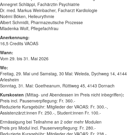
Annegret Schläppi, Fachärztin Psychiatrie
Dr. med. Markus Weinbacher, Facharzt Kardiologie
Noëmi Böken, Heileurythmie
Albert Schmidli, Pharmazeutische Prozesse
Mladenka Wolf, Pflegefachfrau
Anerkennung:
16,5 Credits VAOAS
Wann:
Vom 29. bis 31. Mai 2026
Wo:
Freitag, 29. Mai und Samstag, 30 Mai: Weleda, Dychweg 14, 4144
Arlesheim
Sonntag, 31. Mai: Goetheanum, Rüttiweg 45, 4143 Dornach
Kurskosten
(Mittag- und Abendessen im Preis nicht inbegriffen)
:
Preis incl. Pausenverpflegung: Fr. 360.-
Reduzierte Kursgebühr: Mitglieder der VAOAS: Fr. 300.-,
Assistenzärzt:innen Fr. 250.-, Student:innen Fr. 100.-
Ermässigung bei Teilnahme an 2 oder mehr Modulen
Preis pro Modul incl. Pausenverpflegung: Fr. 280.-
Reduzierte Kursgebühr: Mitglieder der VAOAS: Fr. 238.-,