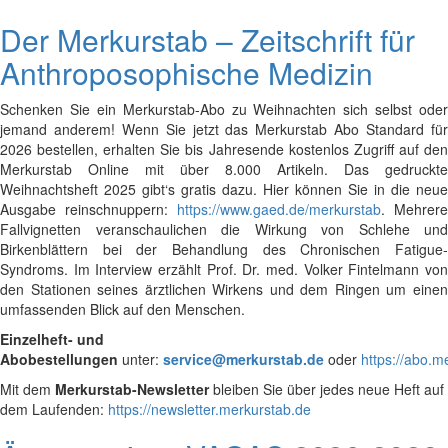
Der Merkurstab – Zeitschrift für
Anthroposophische Medizin
Schenken Sie ein Merkurstab-Abo zu Weihnachten sich selbst oder
jemand anderem! Wenn Sie jetzt das Merkurstab Abo Standard für
2026 bestellen, erhalten Sie bis Jahresende kostenlos Zugriff auf den
Merkurstab Online mit über 8.000 Artikeln. Das gedruckte
Weihnachtsheft 2025 gibt‘s gratis dazu. Hier können Sie in die neue
Ausgabe reinschnuppern:
https://www.gaed.de/merkurstab
. Mehrere
Fallvignetten veranschaulichen die Wirkung von Schlehe und
Birkenblättern bei der Behandlung des Chronischen Fatigue-
Syndroms. Im Interview erzählt Prof. Dr. med. Volker Fintelmann von
den Stationen seines ärztlichen Wirkens und dem Ringen um einen
umfassenden Blick auf den Menschen.
Einzelheft- und
Abobestellungen
unter:
service@merkurstab.de
oder
https://abo.m
Mit dem
Merkurstab-Newsletter
bleiben Sie über jedes neue Heft auf
dem Laufenden:
https://newsletter.merkurstab.de