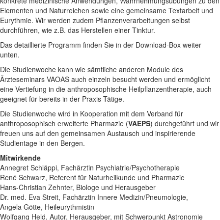
konkrete medizinische Anwendungen, Wahrnehmungsübungen zu den
Elementen und Naturreichen sowie eine gemeinsame Textarbeit und
Eurythmie. Wir werden zudem Pflanzenverarbeitungen selbst
durchführen, wie z.B. das Herstellen einer Tinktur.
Das detaillierte Programm finden Sie in der Download-Box weiter
unten.
Die Studienwoche kann wie sämtliche anderen Module des
Ärzteseminars VAOAS auch einzeln besucht werden und ermöglicht
eine Vertiefung in die anthroposophische Heilpflanzentherapie, auch
geeignet für bereits in der Praxis Tätige.
Die Studienwoche wird in Kooperation mit dem Verband für
anthroposophisch erweiterte Pharmazie (
VAEPS
) durchgeführt und wir
freuen uns auf den gemeinsamen Austausch und inspirierende
Studientage in den Bergen.
Mitwirkende
Annegret Schläppi, Fachärztin Psychiatrie/Psychotherapie
René Schwarz, Referent für Naturheilkunde und Pharmazie
Hans-Christian Zehnter, Biologe und Herausgeber
Dr. med. Eva Streit, Fachärztin Innere Medizin/Pneumologie,
Angela Götte, Heileurythmistin
Wolfgang Held, Autor, Herausgeber, mit Schwerpunkt Astronomie