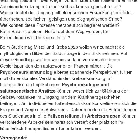
Was mag Baldur mit den Wegen zu tun haben, die Patient:innen in der
Auseinandersetzung mit einer Krebserkrankung beschreiten?
Was bedeutet der Umgang mit einer solchen Erkrankung im leiblich-
ätherischen, seelischen, geistigen und biographischen Sinne?
Wie können diese Prozesse therapeutisch begleitet werden?
Kann Baldur zu einem Helfer auf dem Weg werden, für
Patient:innen wie Therapeut:innen?
Beim Studientag Mistel und Krebs 2026 wollen wir zunächst die
mythologischen Bilder der Baldur-Sage in den Blick nehmen. Auf
dieser Grundlage werden wir uns sodann von verschiedenen
Gesichtspunkten den aufgeworfenen Fragen nähern. Die
Psychoneuroimmunologie
bietet spannende Perspektiven für ein
multidimensionales Verständnis der Krebserkrankung, mit
therapeutischen Implikationen.
Psychoonkologie und
salutogenetische Ansätze
können wesentlich zur Stärkung der
Selbstwirksamkeit im Umgang mit dem Krankheitsgeschehen
beitragen. Am individuellen Patientenschicksal konkretisieren sich die
Fragen und Wege des Antwortens. Daher münden die Betrachtungen
des Studientags in eine
Fallvorstellung
. In
Arbeitsgruppen
können
verschiedene Aspekte seminaristisch vertieft oder praktisch im
künstlerisch-therapeutischen Tun erfahren werden.
Vortragende: