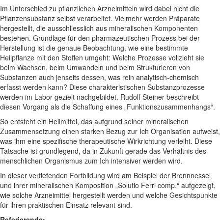
Im Unterschied zu pflanzlichen Arzneimitteln wird dabei nicht die
Pflanzensubstanz selbst verarbeitet. Vielmehr werden Präparate
hergestellt, die ausschliesslich aus mineralischen Komponenten
bestehen. Grundlage für den pharmazeutischen Prozess bei der
Herstellung ist die genaue Beobachtung, wie eine bestimmte
Heilpflanze mit den Stoffen umgeht: Welche Prozesse vollzieht sie
beim Wachsen, beim Umwandeln und beim Strukturieren von
Substanzen auch jenseits dessen, was rein analytisch-chemisch
erfasst werden kann? Diese charakteristischen Substanzprozesse
werden im Labor gezielt nachgebildet. Rudolf Steiner beschreibt
diesen Vorgang als die Schaffung eines „Funktionszusammenhangs“.
So entsteht ein Heilmittel, das aufgrund seiner mineralischen
Zusammensetzung einen starken Bezug zur Ich Organisation aufweist,
was ihm eine spezifische therapeutische Wirkrichtung verleiht. Diese
Tatsache ist grundlegend, da in Zukunft gerade das Verhältnis des
menschlichen Organismus zum Ich intensiver werden wird.
In dieser vertiefenden Fortbildung wird am Beispiel der Brennnessel
und ihrer mineralischen Komposition „Solutio Ferri comp.“ aufgezeigt,
wie solche Arzneimittel hergestellt werden und welche Gesichtspunkte
für ihren praktischen Einsatz relevant sind.
Referierende: